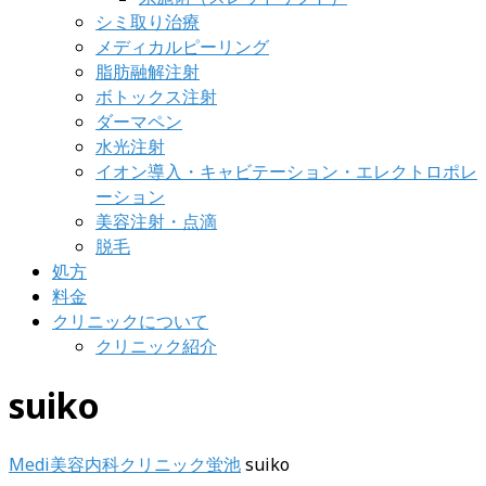
シミ取り治療
メディカルピーリング
脂肪融解注射
ボトックス注射
ダーマペン
水光注射
イオン導入・キャビテーション・エレクトロポレ
ーション
美容注射・点滴
脱毛
処方
料金
クリニックについて
クリニック紹介
suiko
Medi美容内科クリニック蛍池
suiko