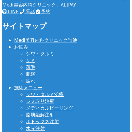
LINE
電話
予約
サイトマップ
Medi美容内科クリニック蛍池
お悩み
シワ・タルミ
シミ
薄毛
肥満
疲れ
施術メニュー
シワ・タルミ治療
シミ取り治療
メディカルピーリング
脂肪融解注射
ボトックス注射
水光注射