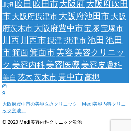
吹田
吹田市
大阪府
大阪府吹田
北摂
市
大阪府池田市
大阪府摂津市
大阪
大阪府豊中市
府茨木市
宝塚
宝塚市
川西
川西市
池田
池田
摂津
摂津市
市
箕面市
美容
箕面
美容クリニッ
美容医療
ク
美容内科
美容皮膚科
豊中市
茨木
茨木市
高槻
美白
大阪府豊中市の美容医療クリニック「Medi美容内科クリニ
ック蛍池」
© 2020 Medi美容内科クリニック蛍池