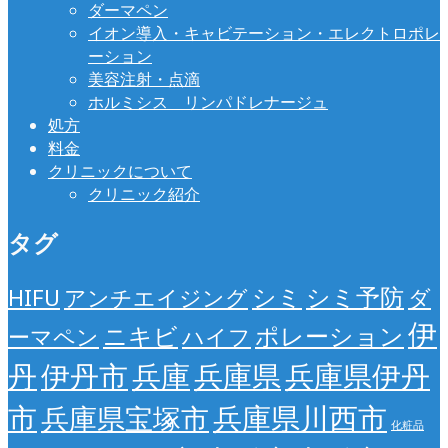
ダーマペン
イオン導入・キャビテーション・エレクトロポレ
ーション
美容注射・点滴
ホルミシス リンパドレナージュ
処方
料金
クリニックについて
クリニック紹介
タグ
シミ
シミ予防
HIFU
アンチエイジング
ダ
伊
ニキビ
ポレーション
ーマペン
ハイフ
丹
伊丹市
兵庫
兵庫県
兵庫県伊丹
市
兵庫県川西市
兵庫県宝塚市
化粧品