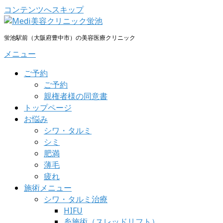
コンテンツへスキップ
蛍池駅前（大阪府豊中市）の美容医療クリニック
メニュー
ご予約
ご予約
親権者様の同意書
トップページ
お悩み
シワ・タルミ
シミ
肥満
薄毛
疲れ
施術メニュー
シワ・タルミ治療
HIFU
糸施術（スレッドリフト）