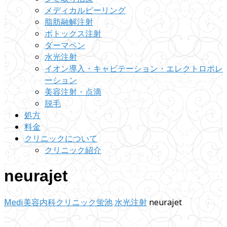
メディカルピーリング
脂肪融解注射
ボトックス注射
ダーマペン
水光注射
イオン導入・キャビテーション・エレクトロポレ
ーション
美容注射・点滴
脱毛
処方
料金
クリニックについて
クリニック紹介
neurajet
Medi美容内科クリニック蛍池
水光注射
neurajet