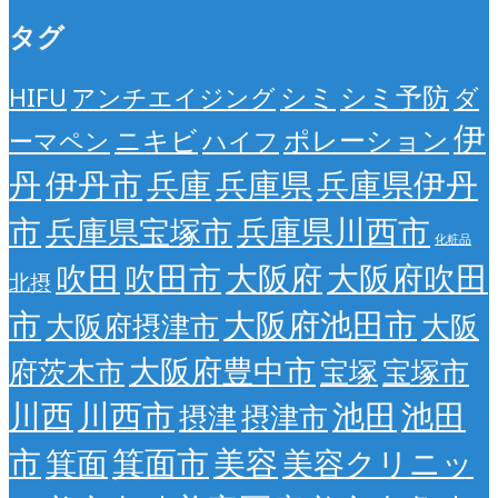
タグ
シミ
シミ予防
HIFU
アンチエイジング
ダ
伊
ニキビ
ポレーション
ーマペン
ハイフ
丹
伊丹市
兵庫
兵庫県
兵庫県伊丹
市
兵庫県川西市
兵庫県宝塚市
化粧品
吹田
吹田市
大阪府
大阪府吹田
北摂
市
大阪府池田市
大阪府摂津市
大阪
大阪府豊中市
府茨木市
宝塚
宝塚市
川西
川西市
池田
池田
摂津
摂津市
市
箕面市
美容
箕面
美容クリニッ