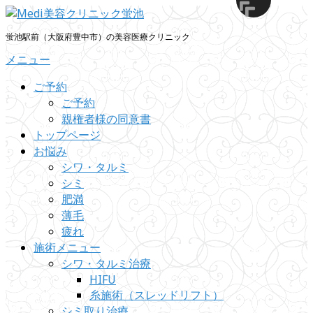
コ
ン
蛍池駅前（大阪府豊中市）の美容医療クリニック
テ
メニュー
ン
ツ
ご予約
へ
ご予約
ス
親権者様の同意書
キ
トップページ
ッ
お悩み
プ
シワ・タルミ
シミ
肥満
薄毛
疲れ
施術メニュー
シワ・タルミ治療
HIFU
糸施術（スレッドリフト）
シミ取り治療