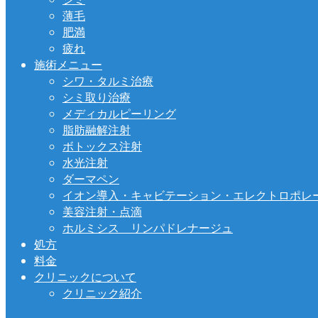
薄毛
肥満
疲れ
施術メニュー
シワ・タルミ治療
シミ取り治療
メディカルピーリング
脂肪融解注射
ボトックス注射
水光注射
ダーマペン
イオン導入・キャビテーション・エレクトロポレ
美容注射・点滴
ホルミシス リンパドレナージュ
処方
料金
クリニックについて
クリニック紹介