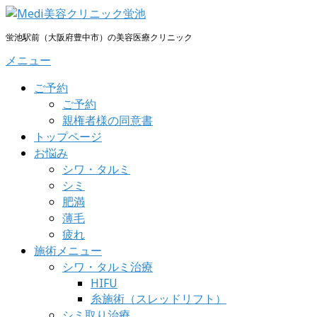
コ
ン
蛍池駅前（大阪府豊中市）の美容医療クリニック
テ
メニュー
ン
ツ
ご予約
へ
ご予約
ス
親権者様の同意書
キ
トップページ
ッ
お悩み
プ
シワ・タルミ
シミ
肥満
薄毛
疲れ
施術メニュー
シワ・タルミ治療
HIFU
糸施術（スレッドリフト）
シミ取り治療