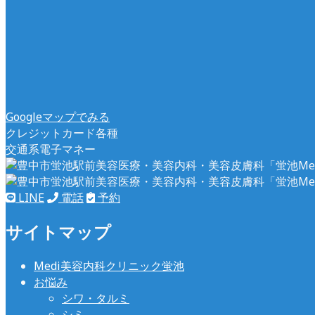
Googleマップでみる
クレジットカード各種
交通系電子マネー
LINE
電話
予約
サイトマップ
Medi美容内科クリニック蛍池
お悩み
シワ・タルミ
シミ