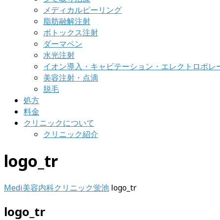
メディカルピーリング
脂肪融解注射
ボトックス注射
ダーマペン
水光注射
イオン導入・キャビテーション・エレクトロポレ
美容注射・点滴
脱毛
処方
料金
クリニックについて
クリニック紹介
logo_tr
Medi美容内科クリニック蛍池
logo_tr
logo_tr