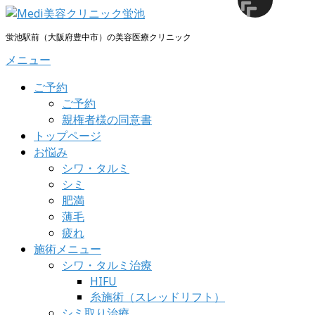
コ
ン
蛍池駅前（大阪府豊中市）の美容医療クリニック
テ
メニュー
ン
ツ
ご予約
へ
ご予約
ス
親権者様の同意書
キ
トップページ
ッ
お悩み
プ
シワ・タルミ
シミ
肥満
薄毛
疲れ
施術メニュー
シワ・タルミ治療
HIFU
糸施術（スレッドリフト）
シミ取り治療