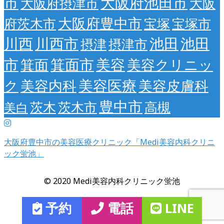
市
大阪府池田市
大阪府摂津市
大阪
大阪府豊中市
府茨木市
宝塚
宝塚市
川西
川西市
池田
池田
摂津
摂津市
市
箕面市
美容
箕面
美容クリニッ
美容医療
ク
美容内科
美容皮膚科
豊中市
茨木
茨木市
高槻
美白
大阪府豊中市の美容医療クリニック「Medi美容内科クリニ
ック蛍池」
© 2020 Medi美容内科クリニック蛍池
予約
電話
LINE
当サイトのコンテンツの転載は固くお断りします