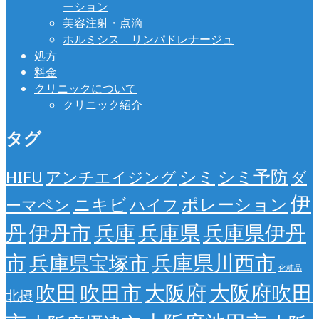
ーション
美容注射・点滴
ホルミシス リンパドレナージュ
処方
料金
クリニックについて
クリニック紹介
タグ
シミ
シミ予防
HIFU
アンチエイジング
ダ
伊
ニキビ
ポレーション
ーマペン
ハイフ
丹
伊丹市
兵庫
兵庫県
兵庫県伊丹
市
兵庫県川西市
兵庫県宝塚市
化粧品
吹田
吹田市
大阪府
大阪府吹田
北摂