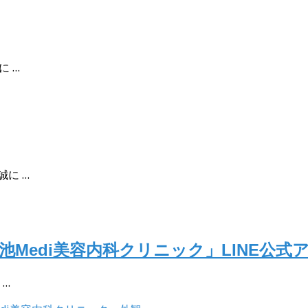
 …
に …
Medi美容内科クリニック」LINE公式
 …