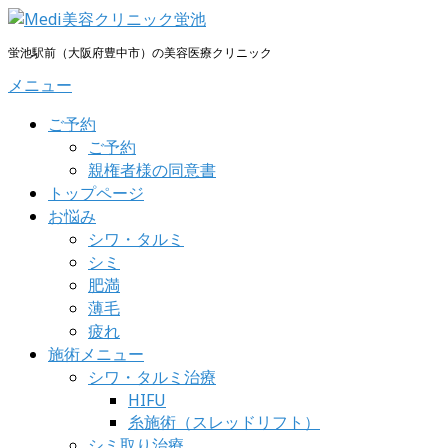
コ
ン
蛍池駅前（大阪府豊中市）の美容医療クリニック
テ
メニュー
ン
ツ
ご予約
へ
ご予約
ス
親権者様の同意書
キ
トップページ
ッ
お悩み
プ
シワ・タルミ
シミ
肥満
薄毛
疲れ
施術メニュー
シワ・タルミ治療
HIFU
糸施術（スレッドリフト）
シミ取り治療