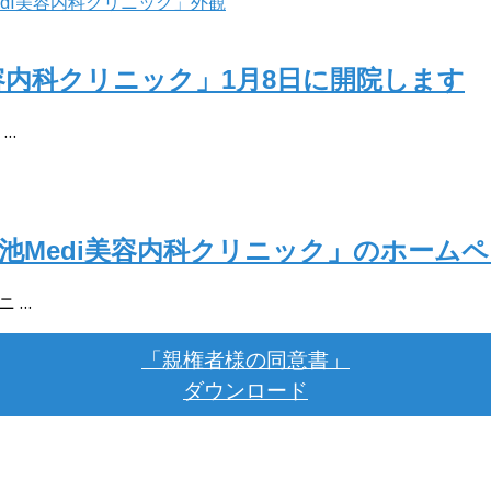
容内科クリニック」1月8日に開院します
 …
池Medi美容内科クリニック」のホーム
 …
「親権者様の同意書」
ダウンロード