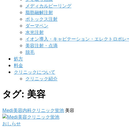
メディカルピーリング
脂肪融解注射
ボトックス注射
ダーマペン
水光注射
イオン導入・キャビテーション・エレクトロポレ
美容注射・点滴
脱毛
処方
料金
クリニックについて
クリニック紹介
タグ:
美容
Medi美容内科クリニック蛍池
美容
おしらせ